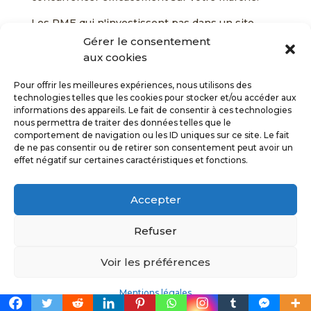
Les PME qui n'investissent pas dans un site
internet professionnel de qualité se privent
Gérer le consentement
d'opportunités de croissance considérables et
aux cookies
prennent le risque de se faire distancer par leurs
Pour offrir les meilleures expériences, nous utilisons des
concurrents plus agiles.
technologies telles que les cookies pour stocker et/ou accéder aux
informations des appareils. Le fait de consentir à ces technologies
Que vous choisissiez de créer un site vitrine
nous permettra de traiter des données telles que le
simple ou une plateforme e-commerce
comportement de navigation ou les ID uniques sur ce site. Le fait
complexe, l'important est de démarrer
de ne pas consentir ou de retirer son consentement peut avoir un
maintenant. Chaque jour sans présence digitale
effet négatif sur certaines caractéristiques et fonctions.
professionnelle est un jour où vous laissez des
clients potentiels aux mains de vos concurrents.
Accepter
Prenez le temps de définir vos objectifs, votre
Refuser
budget et vos attentes, puis faites appel à un
professionnel pour créer un site internet
Voir les préférences
professionnel qui vous ressemble et qui répond
aux besoins de votre marché. Votre
Mentions légales
investissement sera largement récompensé par