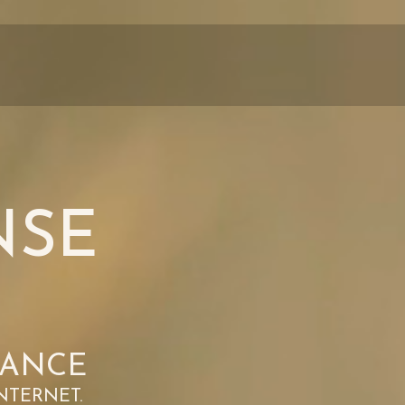
nse
SANCE
NTERNET.