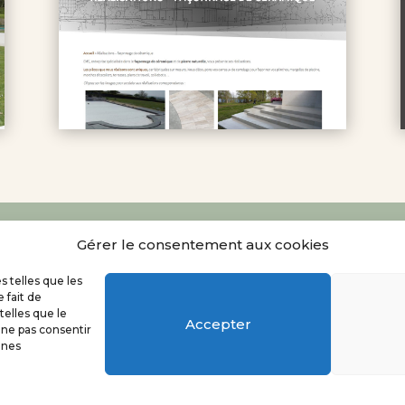
Vous avez besoin d’un site internet ?
CLIQUEZ IC
Gérer le consentement aux cookies
s telles que les
itique de confidentialités
/
CGV
—
Fiche hoodspot
 fait de
telles que le
Accepter
 ne pas consentir
ines