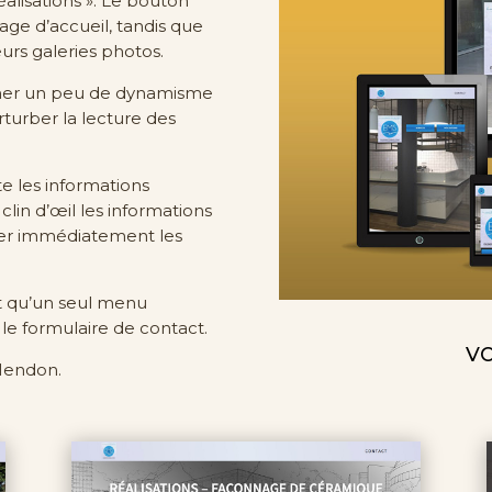
Réalisations ». Le bouton
age d’accueil, tandis que
eurs galeries photos.
nner un peu de dynamisme
turber la lecture des
te les informations
lin d’œil les informations
liser immédiatement les
nt qu’un seul menu
le formulaire de contact.
VO
-Mendon.